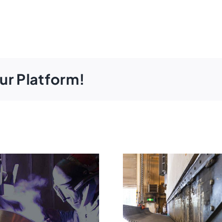
ur Platform!
pökäsittelyt
Levyntaivu