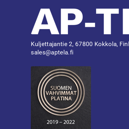
Hitsauspalvelut
Koneistuspalvelut
Levyjen taivutus
Lämpökäsittely
Kuljettajantie 2, 67800 Kokkola, Fi
Valmiit telat
sales@aptela.fi
Nostorummut
Pituussaumahitsatut teräsputket ja kartiot
Konepajavalmisteet ja teräsrakenteet