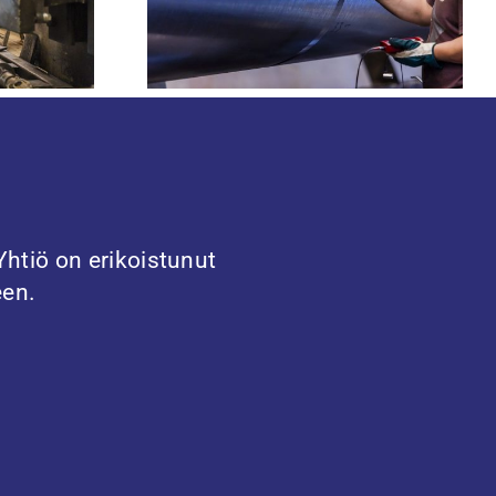
htiö on erikoistunut
een.