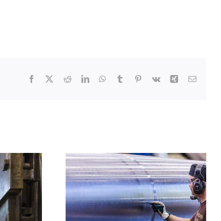
Facebook
X
Reddit
LinkedIn
WhatsApp
Tumblr
Pinterest
Vk
Xing
Email
tus
Koneistuspalvelut