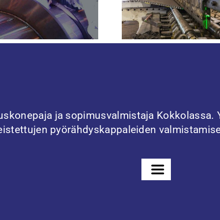
auskonepaja ja sopimusvalmistaja Kokkolassa. Y
oneistettujen pyörähdyskappaleiden valmistamis
Toggle
Navigation