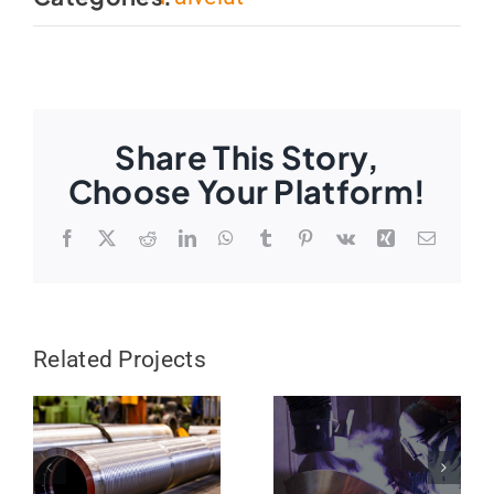
Share This Story,
Choose Your Platform!
Facebook
X
Reddit
LinkedIn
WhatsApp
Tumblr
Pinterest
Vk
Xing
Email
Related Projects
Valmiit
Lämpökäsitt